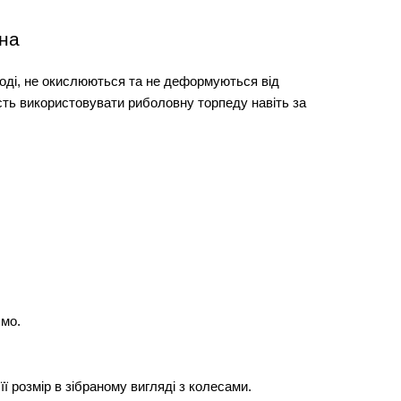
вна
оді, не окислюються та не деформуються від 
сть використовувати риболовну торпеду навіть за 
ємо.
ї розмір в зібраному вигляді з колесами. 