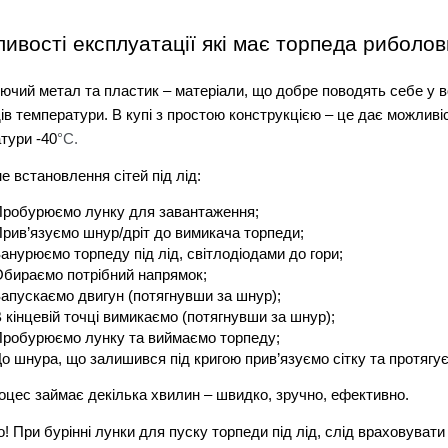
ивості експлуатації які має торпеда риболо
ючий метал та пластик – матеріали, що добре поводять себе у в
ів температури. В купі з простою конструкцією – це дає можливі
тури -40
°C.
е встановлення сітей під лід:
робурюємо лунку для завантаження;
рив’язуємо шнур/дріт до вимикача торпеди;
анурюємо торпеду під лід, світлодіодами до гори;
бираємо потрібний напрямок;
апускаємо двигун (потягнувши за шнур); 
 кінцевій точці вимикаємо (потягнувши за шнур); 
робурюємо лунку та виймаємо торпеду;
о шнура, що залишився під кригою прив’язуємо сітку та протягу
оцес займає декілька хвилин – швидко, зручно, ефективно. 
 При бурінні лунки для пуску торпеди під лід, слід враховувати ї