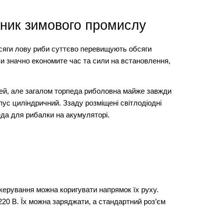
чник зимового промислу
сяги лову риби суттєво перевищують обсяги 
и значно економите час та сили на встановлення, 
ей, але загалом торпеда риболовна майже завжди 
ус циліндричний. Ззаду розміщені світлодіодні 
еда для рибалки на акумуляторі.   
 керування можна коригувати напрямок їх руху. 
20 В. Їх можна заряджати, а стандартний роз’єм 