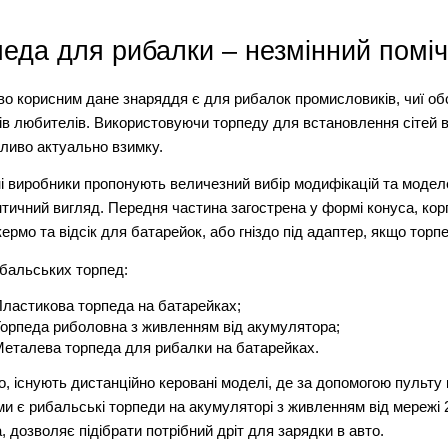
еда для рибалки – незмінний помі
о корисним дане знаряддя є для рибалок промисловиків, чиї об
ів любителів. Використовуючи торпеду для встановлення сітей в
ливо актуально взимку.
і виробники пропонують величезний вибір модифікацій та модел
нтичний вигляд. Передня частина загострена у формі конуса, корп
кермо та відсік для батарейок, або гніздо під адаптер, якщо торп
бальських торпед:
ластикова торпеда на батарейках;
орпеда риболовна з живленням від акумулятора;
еталева торпеда для рибалки на батарейках.
го, існують дистанційно керовані моделі, де за допомогою пульту
ми є рибальські торпеди на акумуляторі з живленням від мережі 2
, дозволяє підібрати потрібний дріт для зарядки в авто. 