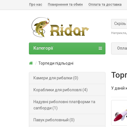
Про нас
Повернення та обмін
Оплата та доставка
Скрізь
Наприкла
Категорії
Опла
Торпеди підльодні
Тор
Камери для рибалки (0)
У даній 
Кораблики для риболовлі (4)
Надувні риболовні платформи та
сапборди (1)
Павук риболовный (0)