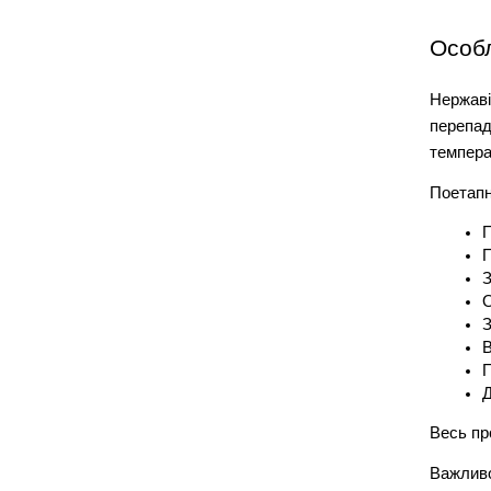
Особл
Нержаві
перепад
темпера
Поетапн
П
П
З
О
З
В
П
Д
Весь пр
Важливо!