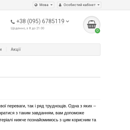
Мова
Особистий кабінет
+38 (095) 6785119
Щоденно, з 8 до 21.00
0
и
Акції
ї переваги, так і ряд труднощів. Одна з яких – 
оратися з таким завданням, вам допоможе 
теріалі нижче познайомимось з цим корисним та 